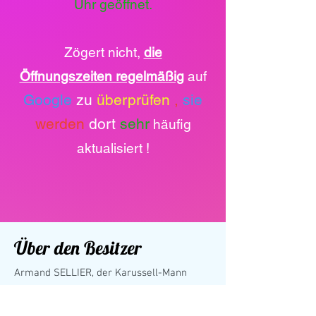
Uhr geöffnet.
Zögert nicht,
die
Öffnungszeiten regelmäßig
auf
Google
zu
überprüfen
,
sie
werden
dort
sehr
häufig
aktualisiert !
Über den Besitzer
Armand SELLIER, der Karussell-Mann
Einige Kinder kennen mich inzwischen seit über 13
Jahren, andere seit 6 Jahren, und manche haben
mich erst dieses Jahr kennengelernt.